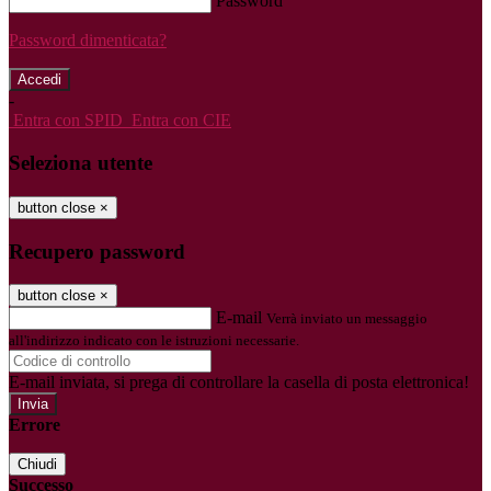
Password
Password dimenticata?
-
Entra con SPID
Entra con CIE
Seleziona utente
button close
×
Recupero password
button close
×
E-mail
Verrà inviato un messaggio
all'indirizzo indicato con le istruzioni necessarie.
E-mail inviata, si prega di controllare la casella di posta elettronica!
Errore
Chiudi
Successo