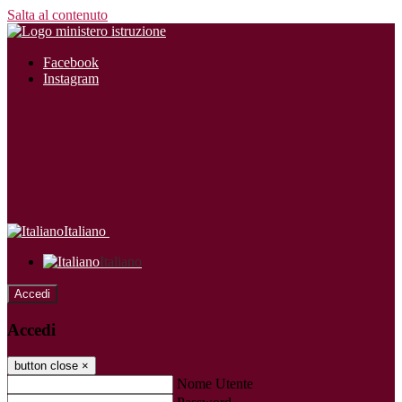
Salta al contenuto
Facebook
Instagram
Italiano
Italiano
Accedi
Accedi
button close
×
Nome Utente