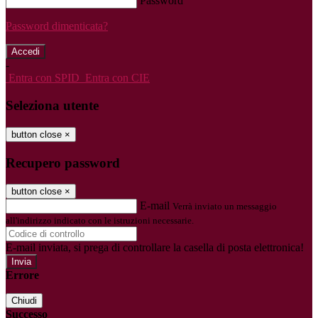
Password
Password dimenticata?
-
Entra con SPID
Entra con CIE
Seleziona utente
button close
×
Recupero password
button close
×
E-mail
Verrà inviato un messaggio
all'indirizzo indicato con le istruzioni necessarie.
E-mail inviata, si prega di controllare la casella di posta elettronica!
Errore
Chiudi
Successo