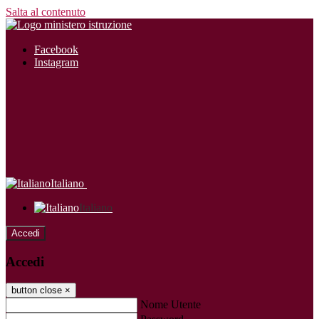
Salta al contenuto
Facebook
Instagram
Italiano
Italiano
Accedi
Accedi
button close
×
Nome Utente