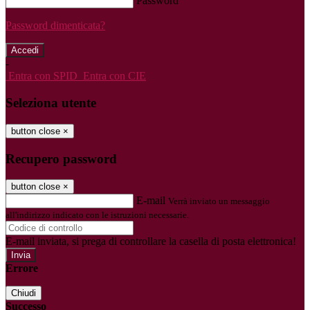
Password
Password dimenticata?
-
Entra con SPID
Entra con CIE
Seleziona utente
button close
×
Recupero password
button close
×
E-mail
Verrà inviato un messaggio
all'indirizzo indicato con le istruzioni necessarie.
E-mail inviata, si prega di controllare la casella di posta elettronica!
Errore
Chiudi
Successo