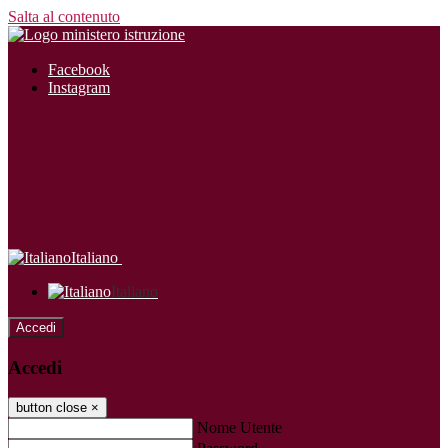
Salta al contenuto
Facebook
Instagram
Italiano
Italiano
Accedi
Accedi
button close
×
Nome Utente