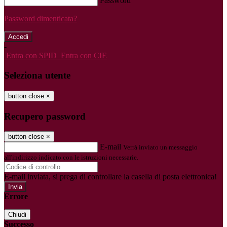
Password
Password dimenticata?
-
Entra con SPID
Entra con CIE
Seleziona utente
button close
×
Recupero password
button close
×
E-mail
Verrà inviato un messaggio
all'indirizzo indicato con le istruzioni necessarie.
E-mail inviata, si prega di controllare la casella di posta elettronica!
Errore
Chiudi
Successo