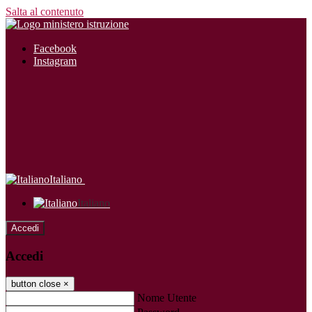
Salta al contenuto
Facebook
Instagram
Italiano
Italiano
Accedi
Accedi
button close
×
Nome Utente