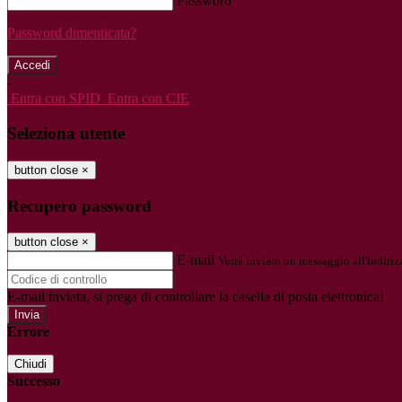
Password
Password dimenticata?
-
Entra con SPID
Entra con CIE
Seleziona utente
button close
×
Recupero password
button close
×
E-mail
Verrà inviato un messaggio all'indirizz
E-mail inviata, si prega di controllare la casella di posta elettronica!
Errore
Chiudi
Successo