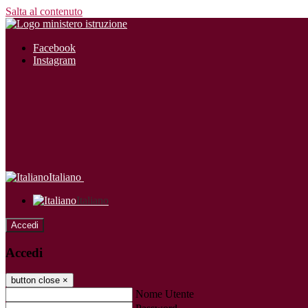
Salta al contenuto
Facebook
Instagram
Italiano
Italiano
Accedi
Accedi
button close
×
Nome Utente