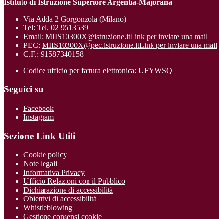
Istituto di Istruzione Superiore Argentia-Majorana
Via Adda 2 Gorgonzola (Milano)
Tel:
Tel. 02 9513539
Email:
MIIS10300X@istruzione.it
Link per inviare una mail
PEC:
MIIS10300X@pec.istruzione.it
Link per inviare una mail
C.F.: 91587340158
Codice ufficio per fattura elettronica: UFYWSQ
Seguici su
Facebook
Instagram
Sezione Link Utili
Cookie policy
Note legali
Informativa Privacy
Ufficio Relazioni con il Pubblico
Dichiarazione di accessibilità
Obiettivi di accessibilità
Whistleblowing
Gestione consensi cookie