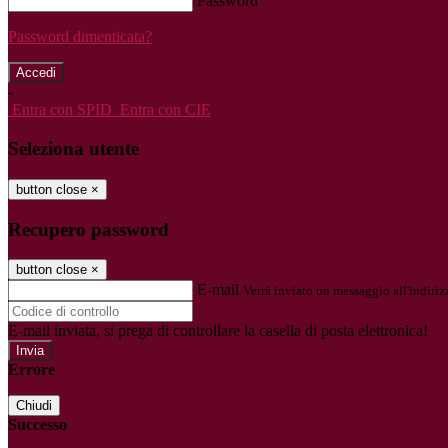
Password
Password dimenticata?
-
Entra con SPID
Entra con CIE
Seleziona utente
button close
×
Recupero password
button close
×
E-mail
Verrà inviato un messaggio all'indirizz
E-mail inviata, si prega di controllare la casella di posta elettronica!
Errore
Chiudi
Successo