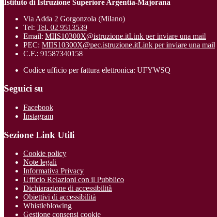
Istituto di Istruzione Superiore Argentia-Majorana
Via Adda 2 Gorgonzola (Milano)
Tel:
Tel. 02 9513539
Email:
MIIS10300X@istruzione.it
Link per inviare una mail
PEC:
MIIS10300X@pec.istruzione.it
Link per inviare una mail
C.F.: 91587340158
Codice ufficio per fattura elettronica: UFYWSQ
Seguici su
Facebook
Instagram
Sezione Link Utili
Cookie policy
Note legali
Informativa Privacy
Ufficio Relazioni con il Pubblico
Dichiarazione di accessibilità
Obiettivi di accessibilità
Whistleblowing
Gestione consensi cookie