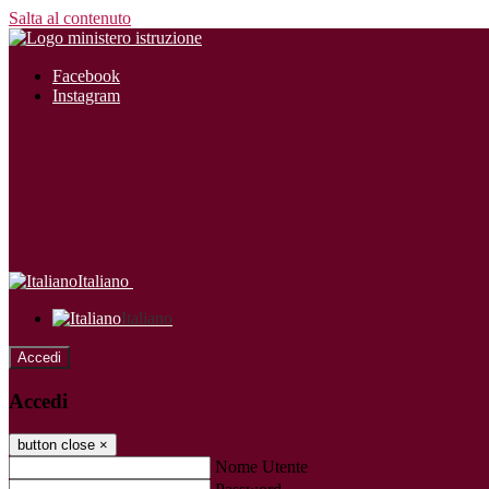
Salta al contenuto
Facebook
Instagram
Italiano
Italiano
Accedi
Accedi
button close
×
Nome Utente