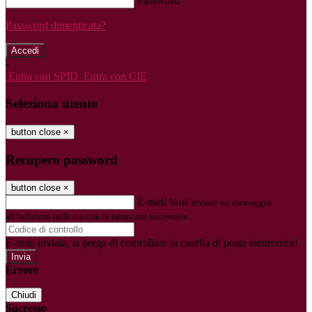
Password
Password dimenticata?
-
Entra con SPID
Entra con CIE
Seleziona utente
button close
×
Recupero password
button close
×
E-mail
Verrà inviato un messaggio
all'indirizzo indicato con le istruzioni necessarie.
E-mail inviata, si prega di controllare la casella di posta elettronica!
Errore
Chiudi
Successo