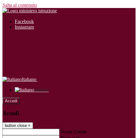
Salta al contenuto
Facebook
Instagram
Italiano
Italiano
Accedi
Accedi
button close
×
Nome Utente