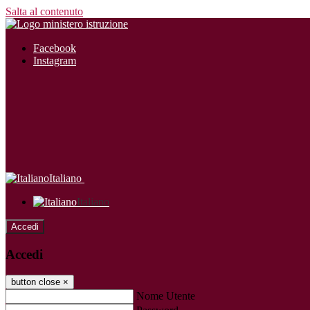
Salta al contenuto
Facebook
Instagram
Italiano
Italiano
Accedi
Accedi
button close
×
Nome Utente