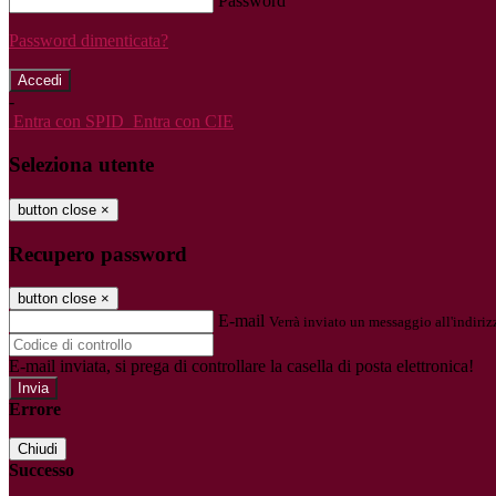
Password
Password dimenticata?
-
Entra con SPID
Entra con CIE
Seleziona utente
button close
×
Recupero password
button close
×
E-mail
Verrà inviato un messaggio all'indirizz
E-mail inviata, si prega di controllare la casella di posta elettronica!
Errore
Chiudi
Successo