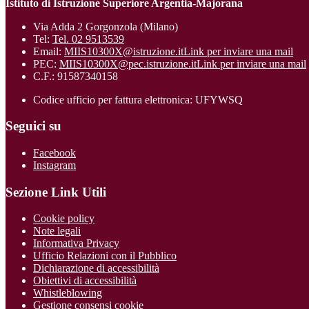
Istituto di Istruzione Superiore Argentia-Majorana
Via Adda 2 Gorgonzola (Milano)
Tel:
Tel. 02 9513539
Email:
MIIS10300X@istruzione.it
Link per inviare una mail
PEC:
MIIS10300X@pec.istruzione.it
Link per inviare una mail
C.F.: 91587340158
Codice ufficio per fattura elettronica: UFYWSQ
Seguici su
Facebook
Instagram
Sezione Link Utili
Cookie policy
Note legali
Informativa Privacy
Ufficio Relazioni con il Pubblico
Dichiarazione di accessibilità
Obiettivi di accessibilità
Whistleblowing
Gestione consensi cookie