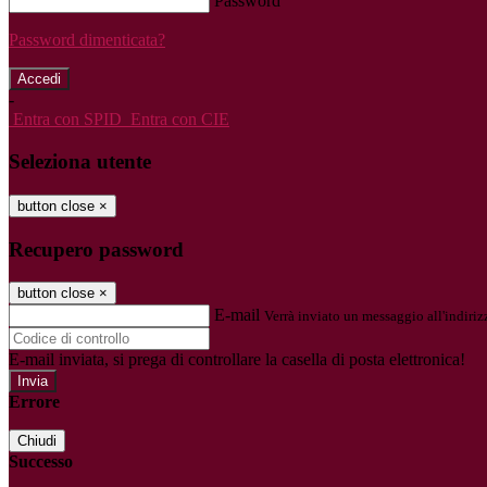
Password
Password dimenticata?
-
Entra con SPID
Entra con CIE
Seleziona utente
button close
×
Recupero password
button close
×
E-mail
Verrà inviato un messaggio all'indirizz
E-mail inviata, si prega di controllare la casella di posta elettronica!
Errore
Chiudi
Successo