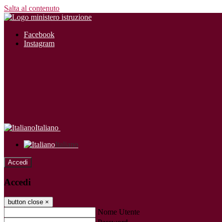
Salta al contenuto
Facebook
Instagram
Italiano
Italiano
Accedi
Accedi
button close
×
Nome Utente