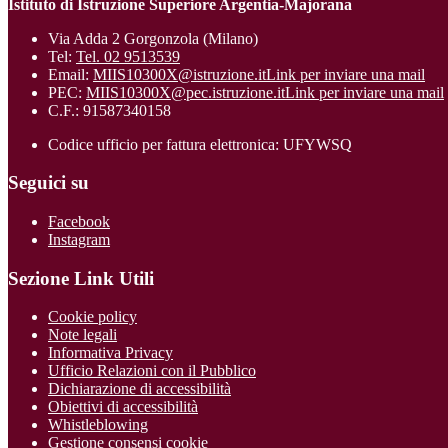
Istituto di Istruzione Superiore Argentia-Majorana
Via Adda 2 Gorgonzola (Milano)
Tel:
Tel. 02 9513539
Email:
MIIS10300X@istruzione.it
Link per inviare una mail
PEC:
MIIS10300X@pec.istruzione.it
Link per inviare una mail
C.F.: 91587340158
Codice ufficio per fattura elettronica: UFYWSQ
Seguici su
Facebook
Instagram
Sezione Link Utili
Cookie policy
Note legali
Informativa Privacy
Ufficio Relazioni con il Pubblico
Dichiarazione di accessibilità
Obiettivi di accessibilità
Whistleblowing
Gestione consensi cookie