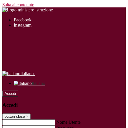
Salta al contenuto
Facebook
Instagram
Italiano
Italiano
Accedi
Accedi
button close
×
Nome Utente