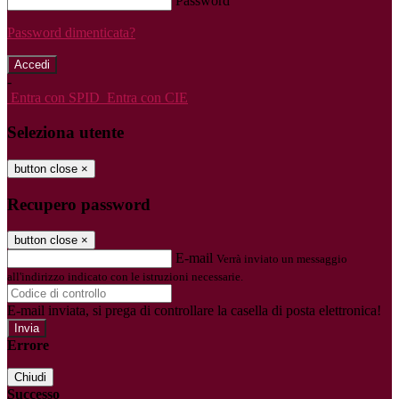
Password
Password dimenticata?
-
Entra con SPID
Entra con CIE
Seleziona utente
button close
×
Recupero password
button close
×
E-mail
Verrà inviato un messaggio
all'indirizzo indicato con le istruzioni necessarie.
E-mail inviata, si prega di controllare la casella di posta elettronica!
Errore
Chiudi
Successo