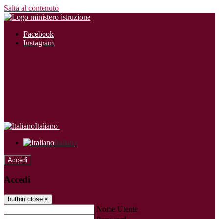
Salta al contenuto
Facebook
Instagram
Italiano
Italiano
Accedi
Accedi
button close
×
Nome Utente