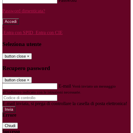
Password
Password dimenticata?
-
Entra con SPID
Entra con CIE
Seleziona utente
button close
×
Recupero password
button close
×
E-mail
Verrà inviato un messaggio
all'indirizzo indicato con le istruzioni necessarie.
E-mail inviata, si prega di controllare la casella di posta elettronica!
Errore
Chiudi
Successo