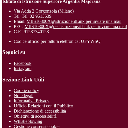
Istituto di Istruzione Superiore Argentia-Majorana
Via Adda 2 Gorgonzola (Milano)
Tel:
Tel. 02 9513539
Email:
MIIS10300X@istruzione.it
Link per inviare una mail
PEC:
MIIS10300X@pec.istruzione.it
Link per inviare una mail
C.F.: 91587340158
Codice ufficio per fattura elettronica: UFYWSQ
Seguici su
Facebook
Instagram
Sezione Link Utili
Cookie policy
Note legali
Informativa Privacy
Ufficio Relazioni con il Pubblico
Dichiarazione di accessibilità
Obiettivi di accessibilità
Whistleblowing
Gestione consensi cookie