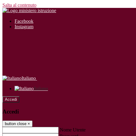
Salta al contenuto
Facebook
Instagram
Italiano
Italiano
Accedi
Accedi
button close
×
Nome Utente