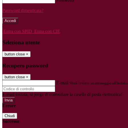
Password
Password dimenticata?
-
Entra con SPID
Entra con CIE
Seleziona utente
button close
×
Recupero password
button close
×
E-mail
Verrà inviato un messaggio all'indirizz
E-mail inviata, si prega di controllare la casella di posta elettronica!
Errore
Chiudi
Successo