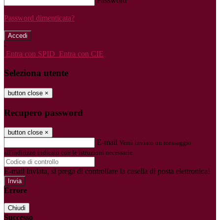
Password
Password dimenticata?
-
Entra con SPID
Entra con CIE
Seleziona utente
button close
×
Recupero password
button close
×
E-mail
Verrà inviato un messaggio
all'indirizzo indicato con le istruzioni necessarie.
E-mail inviata, si prega di controllare la casella di posta elettronica!
Errore
Chiudi
Successo