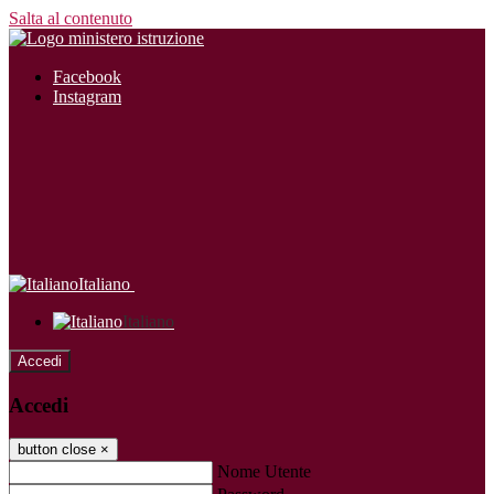
Salta al contenuto
Facebook
Instagram
Italiano
Italiano
Accedi
Accedi
button close
×
Nome Utente