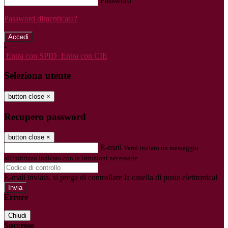
Password
Password dimenticata?
-
Entra con SPID
Entra con CIE
Seleziona utente
button close
×
Recupero password
button close
×
E-mail
Verrà inviato un messaggio
all'indirizzo indicato con le istruzioni necessarie.
E-mail inviata, si prega di controllare la casella di posta elettronica!
Errore
Chiudi
Successo