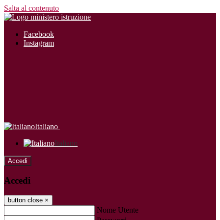
Salta al contenuto
Facebook
Instagram
Italiano
Italiano
Accedi
Accedi
button close
×
Nome Utente