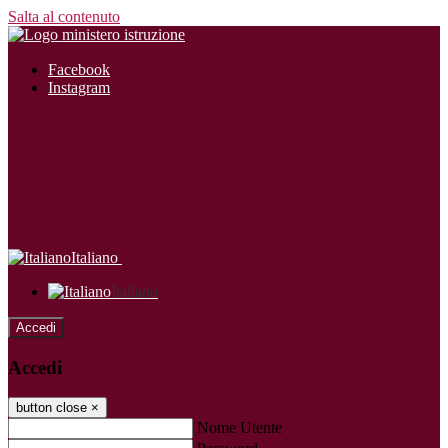
Salta al contenuto
Facebook
Instagram
Italiano
Italiano
Accedi
Accedi
button close
×
Nome Utente