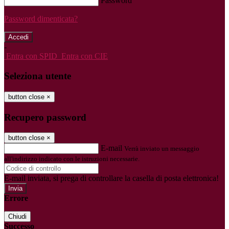
Password
Password dimenticata?
-
Entra con SPID
Entra con CIE
Seleziona utente
button close
×
Recupero password
button close
×
E-mail
Verrà inviato un messaggio
all'indirizzo indicato con le istruzioni necessarie.
E-mail inviata, si prega di controllare la casella di posta elettronica!
Errore
Chiudi
Successo