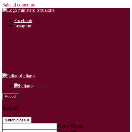
Salta al contenuto
Facebook
Instagram
Italiano
Italiano
Accedi
Accedi
button close
×
Nome Utente