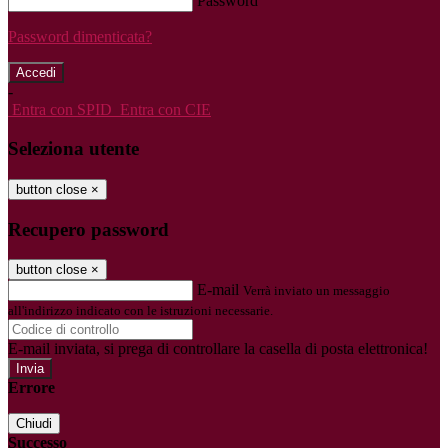
Password
Password dimenticata?
-
Entra con SPID
Entra con CIE
Seleziona utente
button close
×
Recupero password
button close
×
E-mail
Verrà inviato un messaggio
all'indirizzo indicato con le istruzioni necessarie.
E-mail inviata, si prega di controllare la casella di posta elettronica!
Errore
Chiudi
Successo