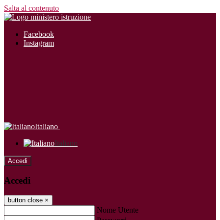
Salta al contenuto
Facebook
Instagram
Italiano
Italiano
Accedi
Accedi
button close
×
Nome Utente