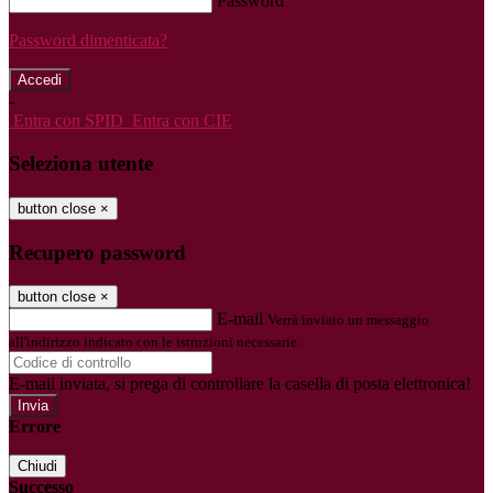
Password
Password dimenticata?
-
Entra con SPID
Entra con CIE
Seleziona utente
button close
×
Recupero password
button close
×
E-mail
Verrà inviato un messaggio
all'indirizzo indicato con le istruzioni necessarie.
E-mail inviata, si prega di controllare la casella di posta elettronica!
Errore
Chiudi
Successo