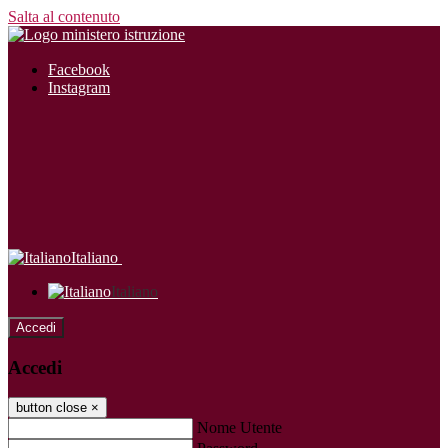
Salta al contenuto
Facebook
Instagram
Italiano
Italiano
Accedi
Accedi
button close
×
Nome Utente