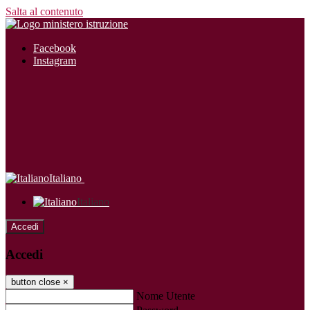
Salta al contenuto
Facebook
Instagram
Italiano
Italiano
Accedi
Accedi
button close
×
Nome Utente