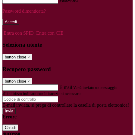
Password
Password dimenticata?
-
Entra con SPID
Entra con CIE
Seleziona utente
button close
×
Recupero password
button close
×
E-mail
Verrà inviato un messaggio
all'indirizzo indicato con le istruzioni necessarie.
E-mail inviata, si prega di controllare la casella di posta elettronica!
Errore
Chiudi
Successo