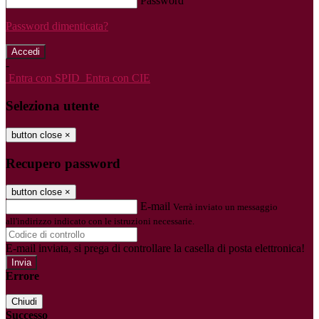
Password
Password dimenticata?
-
Entra con SPID
Entra con CIE
Seleziona utente
button close
×
Recupero password
button close
×
E-mail
Verrà inviato un messaggio
all'indirizzo indicato con le istruzioni necessarie.
E-mail inviata, si prega di controllare la casella di posta elettronica!
Errore
Chiudi
Successo