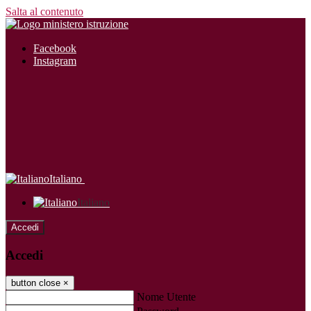
Salta al contenuto
Facebook
Instagram
Italiano
Italiano
Accedi
Accedi
button close
×
Nome Utente