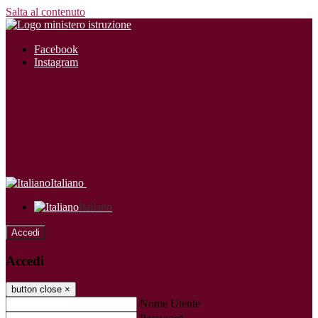
Salta al contenuto
Facebook
Instagram
Italiano
Italiano
Accedi
Accedi
button close
×
Nome Utente