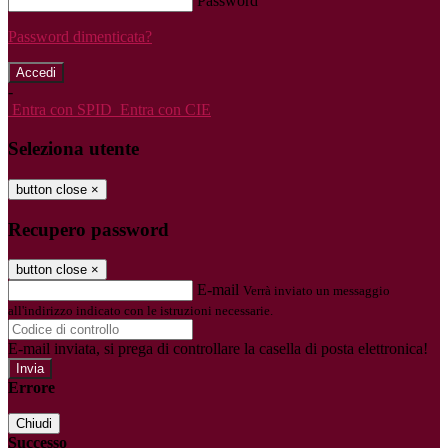
Password
Password dimenticata?
-
Entra con SPID
Entra con CIE
Seleziona utente
button close
×
Recupero password
button close
×
E-mail
Verrà inviato un messaggio
all'indirizzo indicato con le istruzioni necessarie.
E-mail inviata, si prega di controllare la casella di posta elettronica!
Errore
Chiudi
Successo