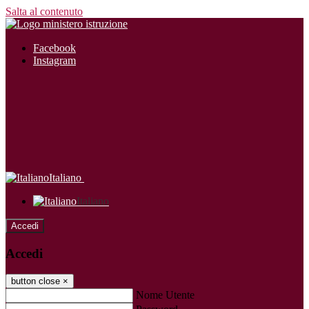
Salta al contenuto
Facebook
Instagram
Italiano
Italiano
Accedi
Accedi
button close
×
Nome Utente