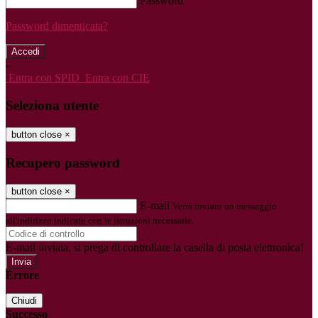
Password
Password dimenticata?
-
Entra con SPID
Entra con CIE
Seleziona utente
button close
×
Recupero password
button close
×
E-mail
Verrà inviato un messaggio
all'indirizzo indicato con le istruzioni necessarie.
E-mail inviata, si prega di controllare la casella di posta elettronica!
Errore
Chiudi
Successo