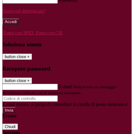
Password
Password dimenticata?
-
Entra con SPID
Entra con CIE
Seleziona utente
button close
×
Recupero password
button close
×
E-mail
Verrà inviato un messaggio
all'indirizzo indicato con le istruzioni necessarie.
E-mail inviata, si prega di controllare la casella di posta elettronica!
Errore
Chiudi
Successo