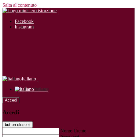
Salta al contenuto
Facebook
Instagram
Italiano
Italiano
Accedi
Accedi
button close
×
Nome Utente