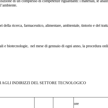
sizione di un complesso di competenze riguardanti: i materiali, le analis
ell’ambiente.
ori della ricerca, farmaceutico, alimentare, ambientale, tintorio e del tra
iali e biotecnologie,
nel mese di gennaio di ogni anno, la procedura onli
 AGLI INDIRIZZI DEL SETTORE TECNOLOGICO
ore