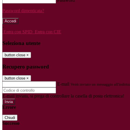
Password
Password dimenticata?
-
Entra con SPID
Entra con CIE
Seleziona utente
button close
×
Recupero password
button close
×
E-mail
Verrà inviato un messaggio all'indirizz
E-mail inviata, si prega di controllare la casella di posta elettronica!
Errore
Chiudi
Successo