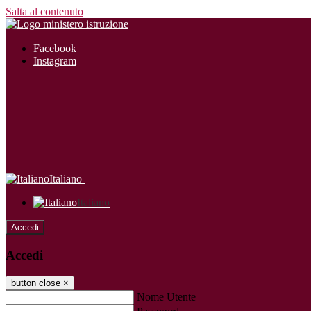
Salta al contenuto
Facebook
Instagram
Italiano
Italiano
Accedi
Accedi
button close
×
Nome Utente