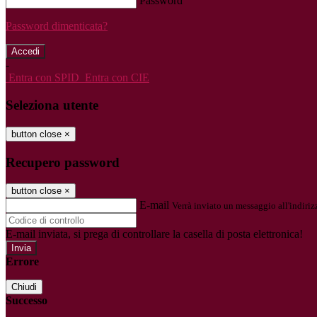
Password
Password dimenticata?
-
Entra con SPID
Entra con CIE
Seleziona utente
button close
×
Recupero password
button close
×
E-mail
Verrà inviato un messaggio all'indirizz
E-mail inviata, si prega di controllare la casella di posta elettronica!
Errore
Chiudi
Successo