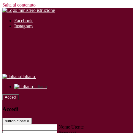
Salta al contenuto
Facebook
Instagram
Italiano
Italiano
Accedi
Accedi
button close
×
Nome Utente