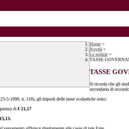
Home
>
Novità
>
Le notizie
>
TASSE GOVERNA
TASSE GOV
Si ricorda che gli stud
secondaria di secondo
3-5-1990, n. 118), gli importi delle tasse scolastiche sono:
requenza di
€ 21,17
15,13.
ed versamento affluisce direttamente alle casse di tale Ente.