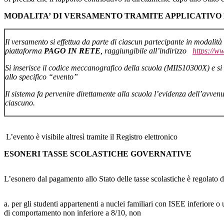
MODALITA’ DI VERSAMENTO TRAMITE APPLICATIVO 
Il versamento si effettua da parte di ciascun partecipante in modalità 
piattaforma
PAGO IN RETE
, raggiungibile all’indirizzo
https://ww
Si inserisce il codice meccanografico della scuola (MIIS10300X) e si s
allo specifico “evento”
Il sistema fa pervenire direttamente alla scuola l’evidenza dell’avve
ciascuno.
L’evento è visibile altresì tramite il Registro elettronico
ESONERI TASSE SCOLASTICHE GOVERNATIVE
L’esonero dal pagamento allo Stato delle tasse scolastiche è regolato d
a.
per
gli
studenti
appartenenti
a nuclei familiari con ISEE inferiore 
di comportamento non inferiore a 8/10, non