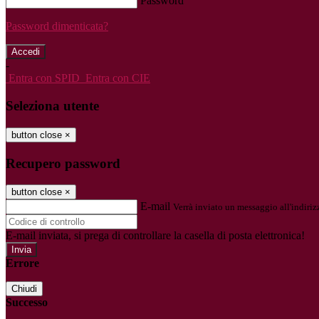
Password
Password dimenticata?
-
Entra con SPID
Entra con CIE
Seleziona utente
button close
×
Recupero password
button close
×
E-mail
Verrà inviato un messaggio all'indirizz
E-mail inviata, si prega di controllare la casella di posta elettronica!
Errore
Chiudi
Successo