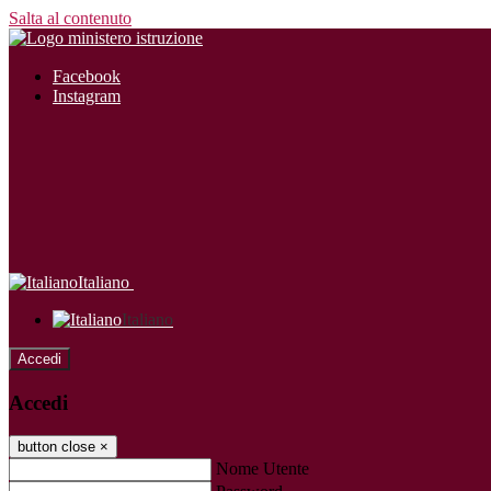
Salta al contenuto
Facebook
Instagram
Italiano
Italiano
Accedi
Accedi
button close
×
Nome Utente