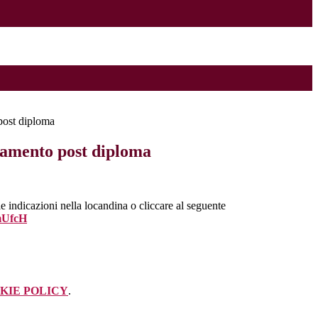
post diploma
tamento post diploma
 le indicazioni nella locandina o cliccare al seguente
fmUfcH
KIE POLICY
.