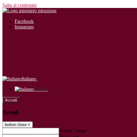
Salta al contenuto
Facebook
Instagram
Italiano
Italiano
Accedi
Accedi
button close
×
Nome Utente