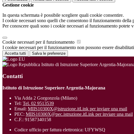
Gestione cookie
In questa schermata è possibile scegliere quali cookie consentire.
I cookie necessari sono quelli che consentono il funzionamento della pi
Per conoscere quali sono i cookie necessari al funzionamento potete v
Cookie necessari per il funzionamento
I cookie necessari per il funzionamento non possono essere disabilitati.
Accetta tutti
Salva le preferenze
Istituto di Istruzione Superiore Argentia-Majoran
Contatti
Istituto di Istruzione Superiore Argentia-Majorana
Via Adda 2 Gorgonzola (Milano)
Tel:
Tel. 02 9513539
Email:
MIIS10300X@istruzione.it
Link per inviare una mail
PEC:
MIIS10300X@pec.istruzione.it
Link per inviare una mail
C.F.: 91587340158
Codice ufficio per fattura elettronica: UFYWSQ