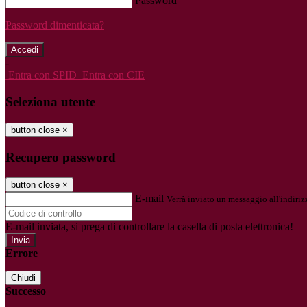
Password
Password dimenticata?
-
Entra con SPID
Entra con CIE
Seleziona utente
button close
×
Recupero password
button close
×
E-mail
Verrà inviato un messaggio all'indirizz
E-mail inviata, si prega di controllare la casella di posta elettronica!
Errore
Chiudi
Successo