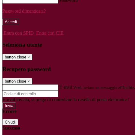
Password
Password dimenticata?
-
Entra con SPID
Entra con CIE
Seleziona utente
button close
×
Recupero password
button close
×
E-mail
Verrà inviato un messaggio all'indirizz
E-mail inviata, si prega di controllare la casella di posta elettronica!
Errore
Chiudi
Successo