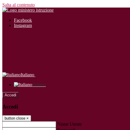
Salta al contenuto
Facebook
Instagram
Italiano
Italiano
Accedi
Accedi
button close
×
Nome Utente