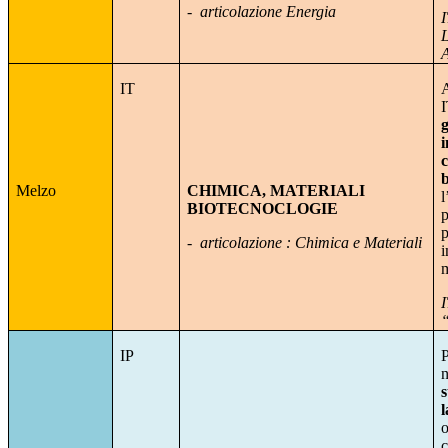
-
articolazione Energia
IT
A
i
b
Melzo
CHIMICA, MATERIALI
l
BIOTECNOCLOGIE
p
p
-
articolazione : Chimica e Materiali
i
m
IP
P