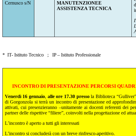
Cernusco s/N
MANUTENZIONEE
ASSISTENZA TECNICA
i
I
*
IT- Istituto Tecnico
;
IP – Istituto Professionale
INCONTRO DI PRESENTAZIONE PERCORSI QUADR
Venerdì 16 gennaio
,
alle ore 17.30 presso
la Biblioteca
“Gulliver
di Gorgonzola
si terrà un
incontro
di presentazione ed approfondim
attivati, cui presenzieranno –unitamente ai docenti referenti dei per
partner delle rispettive “filiere”, coinvolti nella progettazione ed attua
L’incontro è aperto a tutti gli interessati
L’incontro si concluderà con un breve rinfresco-aperitivo.