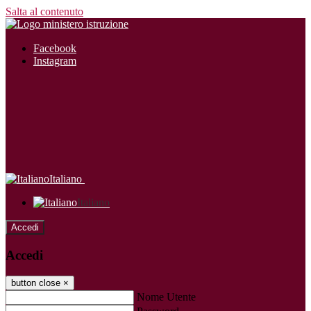
Salta al contenuto
Facebook
Instagram
Italiano
Italiano
Accedi
Accedi
button close
×
Nome Utente