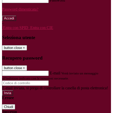
Password
Password dimenticata?
-
Entra con SPID
Entra con CIE
Seleziona utente
button close
×
Recupero password
button close
×
E-mail
Verrà inviato un messaggio
all'indirizzo indicato con le istruzioni necessarie.
E-mail inviata, si prega di controllare la casella di posta elettronica!
Errore
Chiudi
Successo