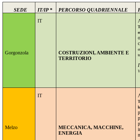
SEDE
IT/IP *
PERCORSO QUADRIENNALE
IT
T
e
e
Gorgonzola
COSTRUZIONI, AMBIENTE E
t
TERRITORIO
V
IT
T
l
p
Melzo
MECCANICA, MACCHINE,
ENERGIA
m