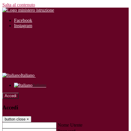
Salta al contenuto
Facebook
Instagram
Italiano
Italiano
Accedi
Accedi
button close
×
Nome Utente