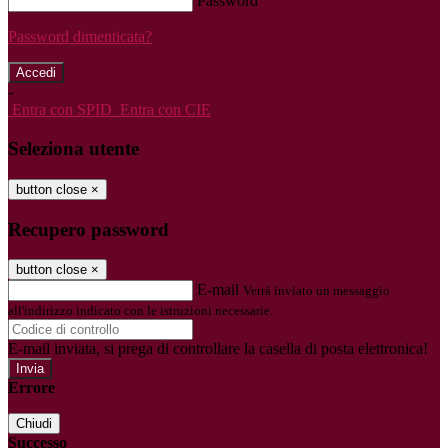
Password
Password dimenticata?
-
Entra con SPID
Entra con CIE
Seleziona utente
button close
×
Recupero password
button close
×
E-mail
Verrà inviato un messaggio
all'indirizzo indicato con le istruzioni necessarie.
E-mail inviata, si prega di controllare la casella di posta elettronica!
Errore
Chiudi
Successo