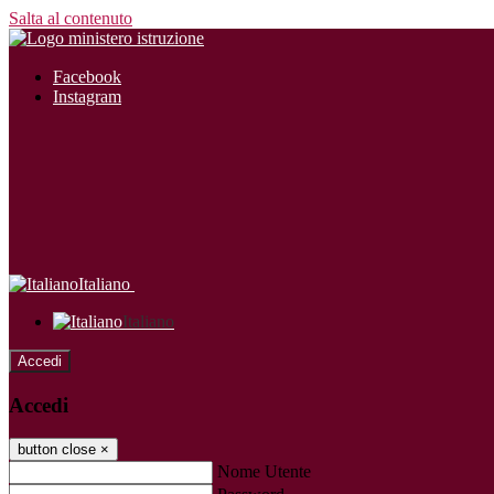
Salta al contenuto
Facebook
Instagram
Italiano
Italiano
Accedi
Accedi
button close
×
Nome Utente