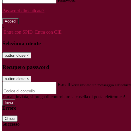
Password
Password dimenticata?
-
Entra con SPID
Entra con CIE
Seleziona utente
button close
×
Recupero password
button close
×
E-mail
Verrà inviato un messaggio all'indirizz
E-mail inviata, si prega di controllare la casella di posta elettronica!
Errore
Chiudi
Successo