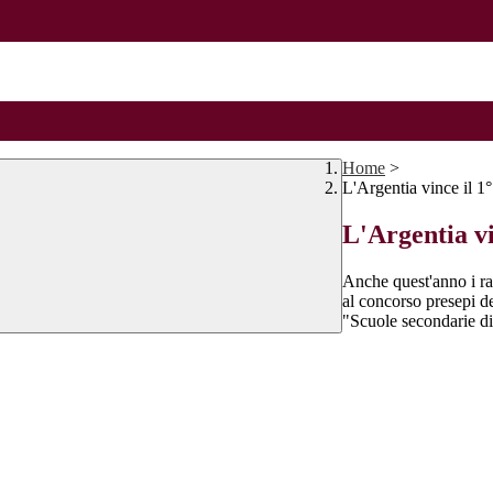
Home
>
L'Argentia vince il 1
L'Argentia vi
Anche quest'anno i rag
al concorso presepi de
"Scuole secondarie d