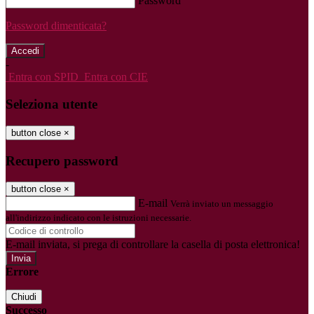
Password
Password dimenticata?
-
Entra con SPID
Entra con CIE
Seleziona utente
button close
×
Recupero password
button close
×
E-mail
Verrà inviato un messaggio
all'indirizzo indicato con le istruzioni necessarie.
E-mail inviata, si prega di controllare la casella di posta elettronica!
Errore
Chiudi
Successo