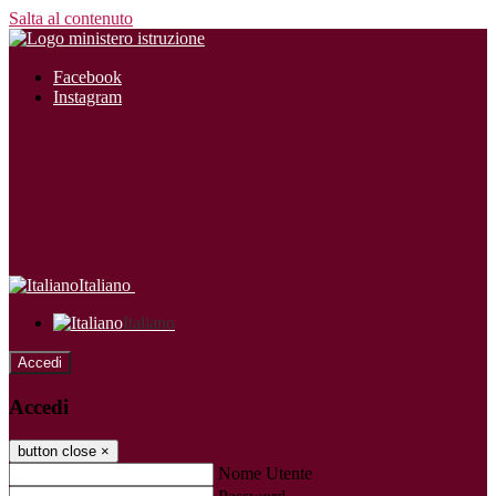
Salta al contenuto
Facebook
Instagram
Italiano
Italiano
Accedi
Accedi
button close
×
Nome Utente