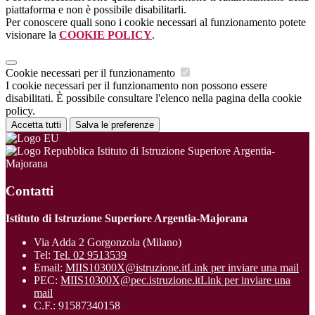
piattaforma e non è possibile disabilitarli.
Per conoscere quali sono i cookie necessari al funzionamento potete
visionare la
COOKIE POLICY
.
Cookie necessari per il funzionamento
I cookie necessari per il funzionamento non possono essere
disabilitati. È possibile consultare l'elenco nella pagina della cookie
policy.
Accetta tutti
Salva le preferenze
Istituto di Istruzione Superiore Argentia-
Majorana
Contatti
Istituto di Istruzione Superiore Argentia-Majorana
Via Adda 2 Gorgonzola (Milano)
Tel:
Tel. 02 9513539
Email:
MIIS10300X@istruzione.it
Link per inviare una mail
PEC:
MIIS10300X@pec.istruzione.it
Link per inviare una
mail
C.F.: 91587340158