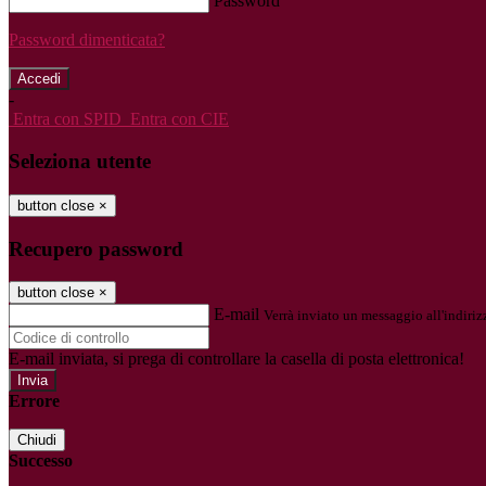
Password
Password dimenticata?
-
Entra con SPID
Entra con CIE
Seleziona utente
button close
×
Recupero password
button close
×
E-mail
Verrà inviato un messaggio all'indirizz
E-mail inviata, si prega di controllare la casella di posta elettronica!
Errore
Chiudi
Successo