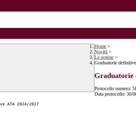
Home
>
Novità
>
Le notizie
>
Graduatorie definiti
Graduatorie 
Protocollo numero:
5
Data protocollo:
30/0
ve ATA 2024/2027 