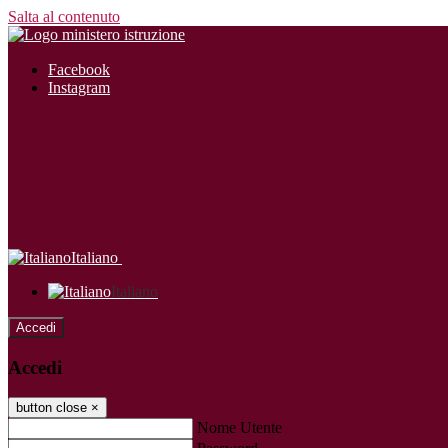
Salta al contenuto
Facebook
Instagram
Italiano
Italiano
Accedi
Accedi
button close
×
Nome Utente