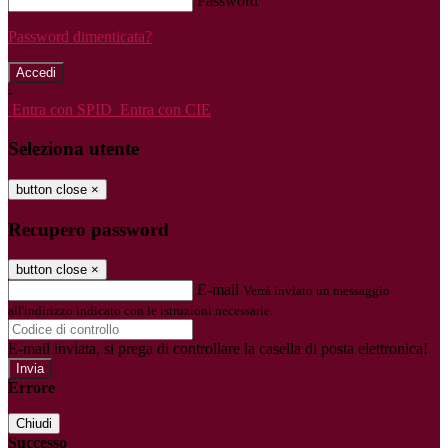
Password
Password dimenticata?
-
Entra con SPID
Entra con CIE
Seleziona utente
button close
×
Recupero password
button close
×
E-mail
Verrà inviato un messaggio
all'indirizzo indicato con le istruzioni necessarie.
E-mail inviata, si prega di controllare la casella di posta elettronica!
Errore
Chiudi
Successo