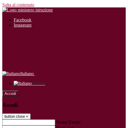
Salta al contenuto
Facebook
Instagram
Italiano
Italiano
Accedi
Accedi
button close
×
Nome Utente