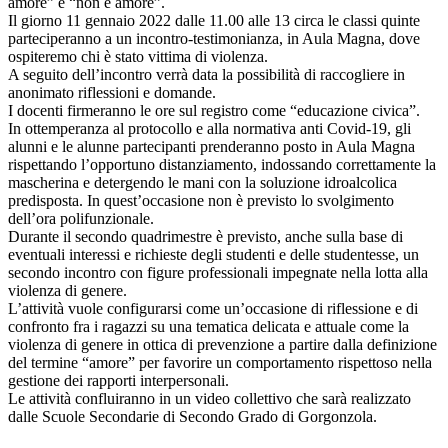
amore” e “non è amore”.
Il giorno 11 gennaio 2022 dalle 11.00 alle 13 circa le classi quinte
parteciperanno a un incontro-testimonianza, in Aula Magna, dove
ospiteremo chi è stato vittima di violenza.
A seguito dell’incontro verrà data la possibilità di raccogliere in
anonimato riflessioni e domande.
I docenti firmeranno le ore sul registro come “educazione civica”.
In ottemperanza al protocollo e alla normativa anti Covid-19, gli
alunni e le alunne partecipanti prenderanno posto in Aula Magna
rispettando l’opportuno distanziamento, indossando correttamente la
mascherina e detergendo le mani con la soluzione idroalcolica
predisposta. In quest’occasione non è previsto lo svolgimento
dell’ora polifunzionale.
Durante il secondo quadrimestre è previsto, anche sulla base di
eventuali interessi e richieste degli studenti e delle studentesse, un
secondo incontro con figure professionali impegnate nella lotta alla
violenza di genere.
L’attività vuole configurarsi come un’occasione di riflessione e di
confronto fra i ragazzi su una tematica delicata e attuale come la
violenza di genere in ottica di prevenzione a partire dalla definizione
del termine “amore” per favorire un comportamento rispettoso nella
gestione dei rapporti interpersonali.
Le attività confluiranno in un video collettivo che sarà realizzato
dalle Scuole Secondarie di Secondo Grado di Gorgonzola.