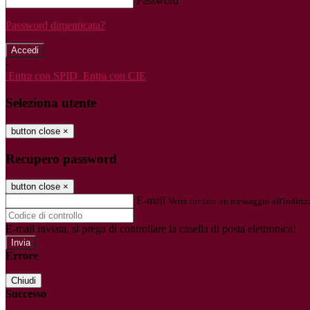
Password
Password dimenticata?
-
Entra con SPID
Entra con CIE
Seleziona utente
button close
×
Recupero password
button close
×
E-mail
Verrà inviato un messaggio all'indirizz
E-mail inviata, si prega di controllare la casella di posta elettronica!
Errore
Chiudi
Successo