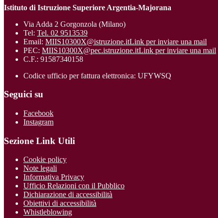
Istituto di Istruzione Superiore Argentia-Majorana
Via Adda 2 Gorgonzola (Milano)
Tel:
Tel. 02 9513539
Email:
MIIS10300X@istruzione.it
Link per inviare una mail
PEC:
MIIS10300X@pec.istruzione.it
Link per inviare una mail
C.F.: 91587340158
Codice ufficio per fattura elettronica: UFYWSQ
Seguici su
Facebook
Instagram
Sezione Link Utili
Cookie policy
Note legali
Informativa Privacy
Ufficio Relazioni con il Pubblico
Dichiarazione di accessibilità
Obiettivi di accessibilità
Whistleblowing