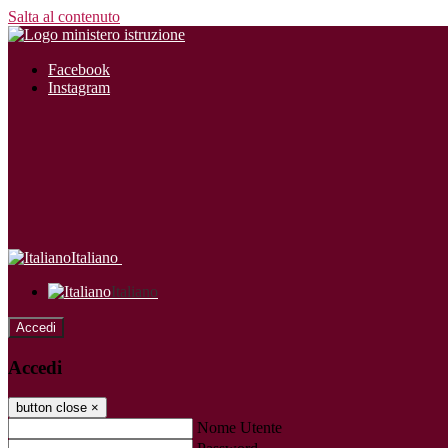
Salta al contenuto
Facebook
Instagram
Italiano
Italiano
Accedi
Accedi
button close
×
Nome Utente