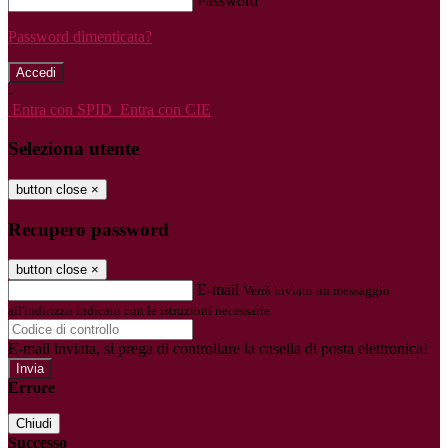
Password
Password dimenticata?
-
Entra con SPID
Entra con CIE
Seleziona utente
button close
×
Recupero password
button close
×
E-mail
Verrà inviato un messaggio
all'indirizzo indicato con le istruzioni necessarie.
E-mail inviata, si prega di controllare la casella di posta elettronica!
Errore
Chiudi
Successo