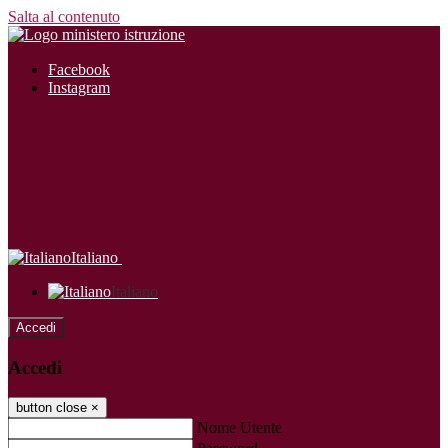
Salta al contenuto
Facebook
Instagram
Italiano
Italiano
Accedi
Accedi
button close
×
Nome Utente