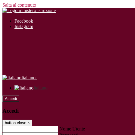
Salta al contenuto
Facebook
Instagram
Italiano
Italiano
Accedi
Accedi
button close
×
Nome Utente