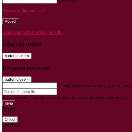
Password
Password dimenticata?
-
Entra con SPID
Entra con CIE
Seleziona utente
button close
×
Recupero password
button close
×
E-mail
Verrà inviato un messaggio all'indirizz
E-mail inviata, si prega di controllare la casella di posta elettronica!
Errore
Chiudi
Successo