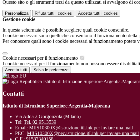
Questo sito o gli strumenti terzi da questo utilizzati si avvalgono di coo
Personalizza
Rifiuta tutti
i cookies
Accetta tutti
i cookies
Gestione cookie
In questa schermata è possibile scegliere quali cookie consentire.
I cookie necessari sono quelli che consentono il funzionamento della pi
Per conoscere quali sono i cookie necessari al funzionamento potete v
Cookie necessari per il funzionamento
I cookie necessari per il funzionamento non possono essere disabilitati.
Accetta tutti
Salva le preferenze
Istituto di Istruzione Superiore Argentia-Majoran
Contatti
Istituto di Istruzione Superiore Argentia-Majorana
Via Adda 2 Gorgonzola (Milano)
Tel:
Tel. 02 9513539
Email:
MIIS10300X@istruzione.it
Link per inviare una mail
PEC:
MIIS10300X@pec.istruzione.it
Link per inviare una mail
C.F.: 91587340158