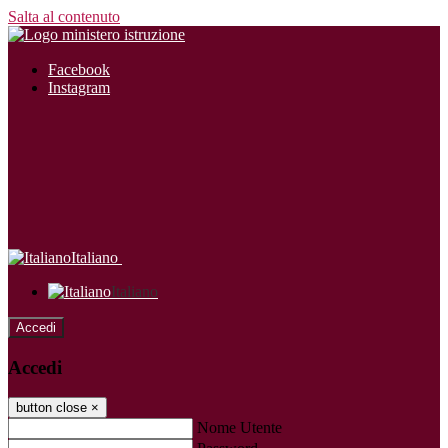
Salta al contenuto
Facebook
Instagram
Italiano
Italiano
Accedi
Accedi
button close
×
Nome Utente