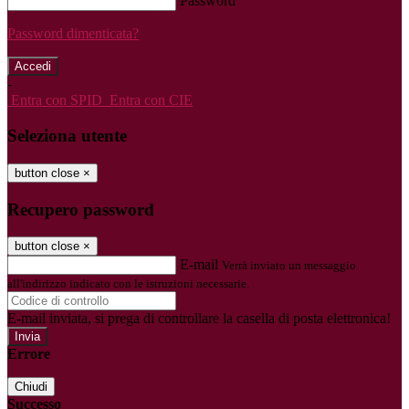
Password
Password dimenticata?
-
Entra con SPID
Entra con CIE
Seleziona utente
button close
×
Recupero password
button close
×
E-mail
Verrà inviato un messaggio
all'indirizzo indicato con le istruzioni necessarie.
E-mail inviata, si prega di controllare la casella di posta elettronica!
Errore
Chiudi
Successo