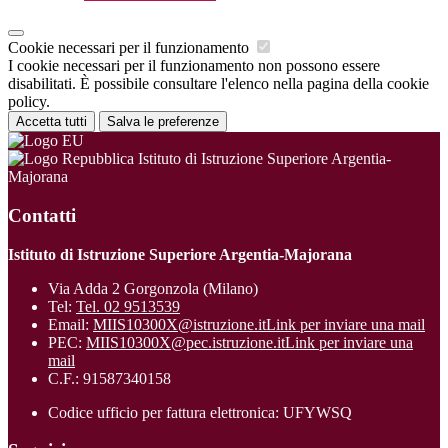
Cookie necessari per il funzionamento
I cookie necessari per il funzionamento non possono essere
disabilitati. È possibile consultare l'elenco nella pagina della cookie
policy.
Accetta tutti
Salva le preferenze
Istituto di Istruzione Superiore Argentia-
Majorana
Contatti
Istituto di Istruzione Superiore Argentia-Majorana
Via Adda 2 Gorgonzola (Milano)
Tel:
Tel. 02 9513539
Email:
MIIS10300X@istruzione.it
Link per inviare una mail
PEC:
MIIS10300X@pec.istruzione.it
Link per inviare una
mail
C.F.: 91587340158
Codice ufficio per fattura elettronica: UFYWSQ