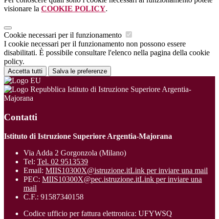
visionare la
COOKIE POLICY
.
Cookie necessari per il funzionamento
I cookie necessari per il funzionamento non possono essere
disabilitati. È possibile consultare l'elenco nella pagina della cookie
policy.
Accetta tutti
Salva le preferenze
Istituto di Istruzione Superiore Argentia-
Majorana
Contatti
Istituto di Istruzione Superiore Argentia-Majorana
Via Adda 2 Gorgonzola (Milano)
Tel:
Tel. 02 9513539
Email:
MIIS10300X@istruzione.it
Link per inviare una mail
PEC:
MIIS10300X@pec.istruzione.it
Link per inviare una
mail
C.F.: 91587340158
Codice ufficio per fattura elettronica: UFYWSQ