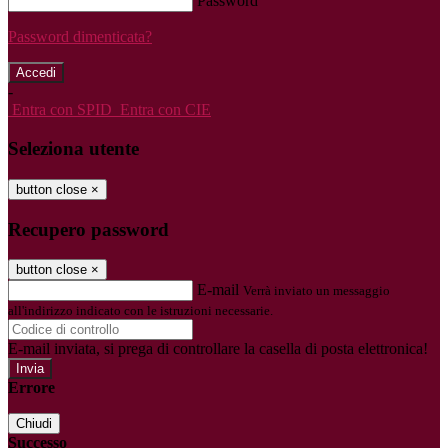
Password
Password dimenticata?
-
Entra con SPID
Entra con CIE
Seleziona utente
button close
×
Recupero password
button close
×
E-mail
Verrà inviato un messaggio
all'indirizzo indicato con le istruzioni necessarie.
E-mail inviata, si prega di controllare la casella di posta elettronica!
Errore
Chiudi
Successo