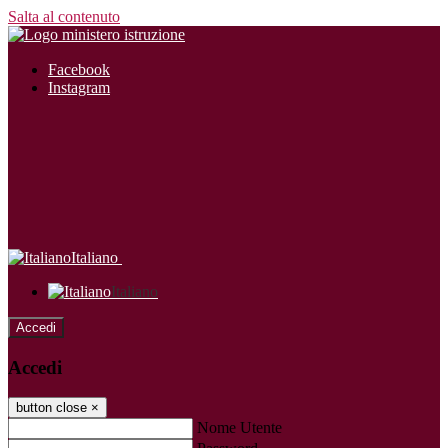
Salta al contenuto
Facebook
Instagram
Italiano
Italiano
Accedi
Accedi
button close
×
Nome Utente