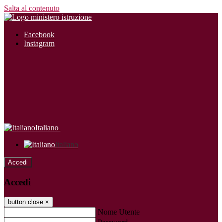
Salta al contenuto
Facebook
Instagram
Italiano
Italiano
Accedi
Accedi
button close
×
Nome Utente