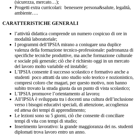
(sicurezza, mercato…);
Progetti extra curricolari: benessere persona&salute, legalità,
ambiente….
CARATTERISTICHE GENERALI
l’attività didattica comprende un numero cospicuo di ore in
modalità laboratoriale;
I programmi dell’IPSIA mirano a coniugare una duplice
valenza della formazione tecnico-professionale: padronanza di
specifiche tecniche produttive, ma anche formazione culturale
e sociale più generale; ciò che è richiesto oggi in un mercato
del lavoro molto variabile ed instabile;
L’IPSIA consente il successo scolastico e formativo anche a
studenti poco attratti da uno studio solo teorico e nozionistico,
compresi coloro che magari, per questo motivo, non hanno
subito trovato la strada giusta da un punto di vista scolastico;
L’IPSIA promuove l’orientamento al lavoro
;
All’IPSIA è sviluppata tra i docenti una cultura dell’inclusione
verso i bisogni educativi speciali, di attenzione, accoglienza
ed attesa dei tempi di apprendimento;
Le lezioni sono su 5 giorni, ciò che consente di conciliare
tempi di vita con tempi di studio;
Inserimento lavorativo: la grande maggioranza dei ns. studenti
diplomati trova lavoro entro un anno.