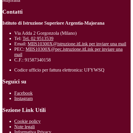
Majorana
Contatti
Istituto di Istruzione Superiore Argentia-Majorana
Via Adda 2 Gorgonzola (Milano)
Tel:
Tel. 02 9513539
Email:
MIIS10300X@istruzione.it
Link per inviare una mail
PEC:
MIIS10300X@pec.istruzione.it
Link per inviare una
mail
C.F.: 91587340158
Codice ufficio per fattura elettronica: UFYWSQ
Seguici su
Facebook
Instagram
Sezione Link Utili
Cookie policy
Note legali
Informativa Privacy