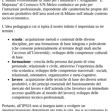
L’Istituto Professionale di Stato per l’Industria e l’Artigianato “E.
Majorana” di Cernusco S/N-Melzo costituisce un polo per
l’istruzione professionale, rispondente alle caratteristiche proprie del
mercato produttivo dell’area nord-est di Milano nell’attuale contesto
socio-economico.
L’idea pedagogica cui si ispira il nostro istituto è imperniata su tre
termini :
scuola
: acquisizione metodi e contenuti delle diverse
discipline, per una formazione di base integrata e polivalente
(che consente potenzialmente al termine degli studi anche
l’accesso all’Università) ; sviluppo delle competenze culturali
di base.
formazione
: crescita della persona dal punto di vista
personale, relazionale e civile, attraverso l’esperienza della
vita scolastica; sviluppo delle competenze trasversali : sociali,
relazionali, orientative, organizzative e meta-cognitive.
lavoro
: acquisizione delle tecniche di base dei diversi settori
produttivi, e dei principi essenziali del funzionamento del
mercato del lavoro e dell’azienda (che favorisce un immediato
accesso qualificato al mondo del lavoro); sviluppo delle
competenze tecnico-professionali.
Pertanto, all’IPSIA non si insegna tanto a svolgere un
mestiere/mansione determinati per tutta la vita, ma si accompagna la