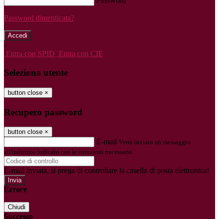
Password
Password dimenticata?
-
Entra con SPID
Entra con CIE
Seleziona utente
button close
×
Recupero password
button close
×
E-mail
Verrà inviato un messaggio
all'indirizzo indicato con le istruzioni necessarie.
E-mail inviata, si prega di controllare la casella di posta elettronica!
Errore
Chiudi
Successo