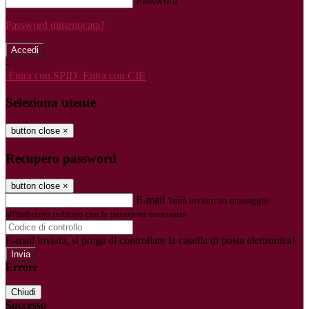
Password
Password dimenticata?
-
Entra con SPID
Entra con CIE
Seleziona utente
button close
×
Recupero password
button close
×
E-mail
Verrà inviato un messaggio
all'indirizzo indicato con le istruzioni necessarie.
E-mail inviata, si prega di controllare la casella di posta elettronica!
Errore
Chiudi
Successo