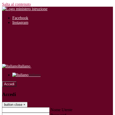
Salta al contenuto
Facebook
Instagram
Italiano
Italiano
Accedi
Accedi
button close
×
Nome Utente