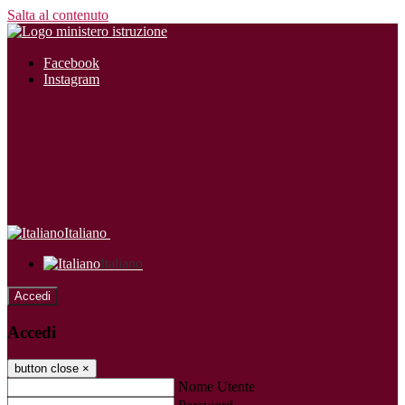
Salta al contenuto
Facebook
Instagram
Italiano
Italiano
Accedi
Accedi
button close
×
Nome Utente