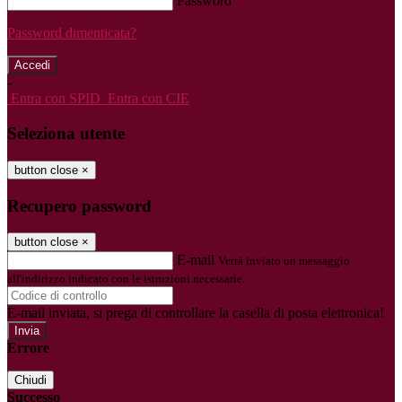
Password
Password dimenticata?
-
Entra con SPID
Entra con CIE
Seleziona utente
button close
×
Recupero password
button close
×
E-mail
Verrà inviato un messaggio
all'indirizzo indicato con le istruzioni necessarie.
E-mail inviata, si prega di controllare la casella di posta elettronica!
Errore
Chiudi
Successo