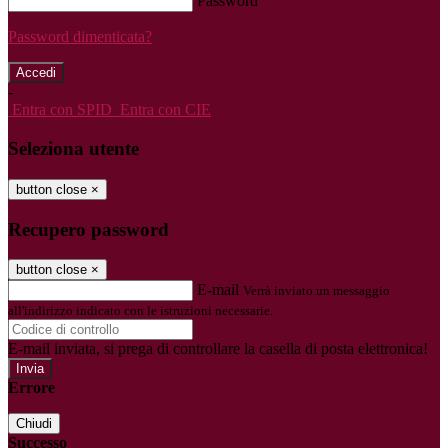
Password
Password dimenticata?
-
Entra con SPID
Entra con CIE
Seleziona utente
button close
×
Recupero password
button close
×
E-mail
Verrà inviato un messaggio
all'indirizzo indicato con le istruzioni necessarie.
E-mail inviata, si prega di controllare la casella di posta elettronica!
Errore
Chiudi
Successo