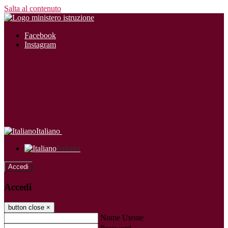
Salta al contenuto
Facebook
Instagram
Italiano
Italiano
Accedi
Accedi
button close
×
Nome Utente